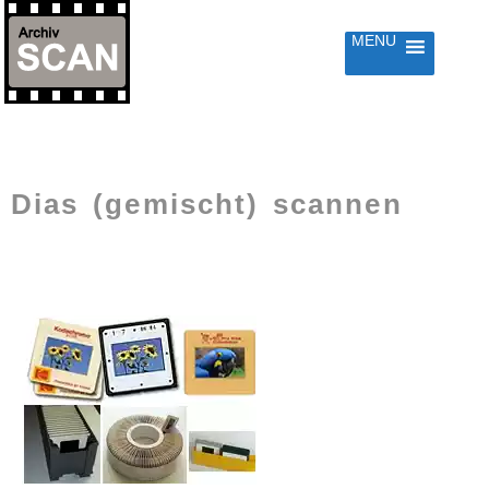
MENU
RINGE
UM
HALT
Dias (gemischt) scannen