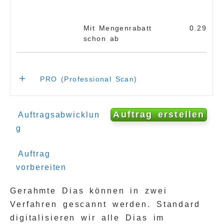
Mit Mengenrabatt
0.29
schon ab
＋
PRO (Professional Scan)
PRO-SCAN:
Auftrag erstellen
Auftragsabwicklun
- ZeilenScan mit laserunterstützter ICE
g
Staubentfernung
- Option unkomprimiertes TIF
Auftrag
Unterschied Dia TOP und PRO Scan
vorbereiten
Gerahmte Dias können in zwei
Für die Verarbeitung der Dias im PRO
Scan (Professional)
Verfahren gescannt werden. Standard
wählen Sie den genauen Diatyp aus.
digitalisieren wir alle Dias im