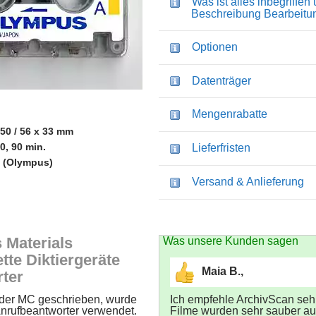
Was ist alles inbegriffen
Beschreibung Bearbeitu
Optionen
Datenträger
Mengenrabatte
 50 / 56 x 33 mm
30, 90 min.
Lieferfristen
 (Olympus)
Versand & Anlieferun
 Materials
Was unsere Kunden sagen
tte Diktiergeräte
Maia B.,
ter
oder MC geschrieben, wurde
Ich empfehle ArchivScan sehr 
Anrufbeantworter verwendet.
Filme wurden sehr sauber a