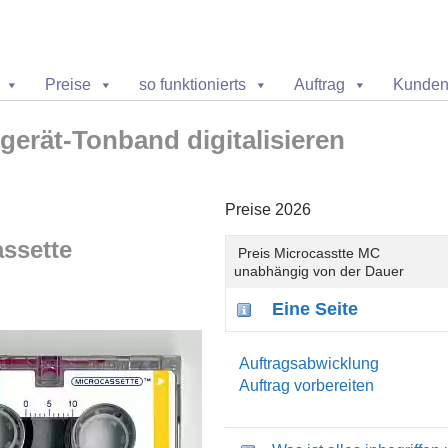
SPRINGE ZUM INHALT
Preise
so funktionierts
Auftrag
Kunden
rgerät-Tonband digitalisieren
Preise 2026
assette
Preis Microcasstte MC
unabhängig von der Dauer
Eine Seite
Auftragsabwicklung
Auftrag vorbereiten