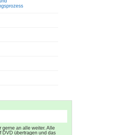
 und
ngsprozess
g
gerne an alle weiter. Alle
uf DVD übertragen und das