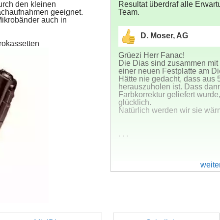
urch den kleinen
Resultat überdraf alle Erwar
rachaufnahmen geeignet.
Team.
Mikrobänder auch in
D. Moser, AG
rokassetten
Grüezi Herr Fanac!
Die Dias sind zusammen mit de
einer neuen Festplatte am D
Hätte nie gedacht, dass aus 5
herauszuholen ist. Dass dann
Farbkorrektur geliefert wurde,
glücklich.
Natürlich werden wir sie wä
. . .
weiter